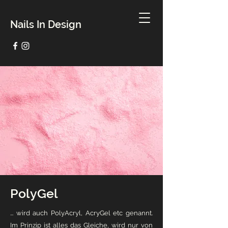
Nails In Design
PolyGel
... wird auch PolyAcryl, AcryGel etc genannt.
Im Prinzip ist alles das Gleiche, wird nur von